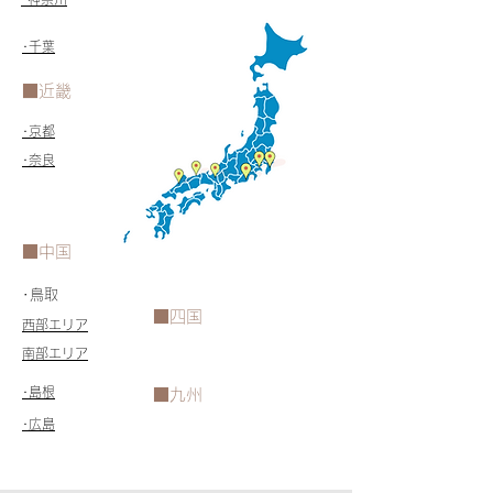
​･千葉
​■近畿
​･京都
​･奈良
​■中国
​･鳥取
​■四国
​西部エリア
​南部エリア
​･島根
​■九州
​･広島