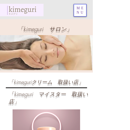
ME
NU
​「kimeguri サロン」
​「kimeguriクリーム 取扱い店」
​「kimeguri マイスター 取扱い
店」