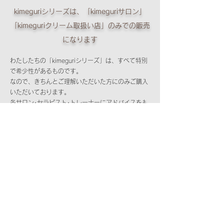
kimeguriシリーズは、「kimeguriサロン」
「kimeguriクリーム取扱い店」のみでの販売
になります
わたしたちの「kimeguriシリーズ」は、すべて特別
で希少性があるものです。
なので、きちんとご理解いただいた方にのみご購入
いただいております。
各サロン･セラピスト･トレーナーにアドバイスをも
らいながら正しくご使用ください。感動的な体験談
を続々といただいております。わたしたちは、ひと
りでも多くの方に「本当の健康」になって豊かな人
生を送っていただきたいと心から願っています。ぜ
ひ、感動的な体験ができる「kimeguriセラピー」
「
kimeguri＋プラス」「kimeguriクリーム」のあな
たの体験のお声を聞かせてくださいませ。
お問い合わせ